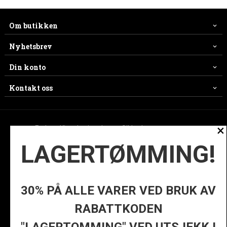
Om butikken
Nyhetsbrev
Din konto
Kontakt oss
×
Frakt
Kjøpsbetingelser
Sikkerhet og personvern
LAGERTØMMING!
Nyhetsbrev
Ofte stilte spørsmål
© ES
30% PÅ ALLE VARER VED BRUK AV
RABATTKODEN
Vår nettbutikk bruker cookies slik at
du får en bedre kjøpsopplevelse og