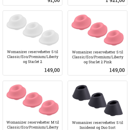
91,00
1 921,00
mva.
Womanizer reservehetter S til
Womanizer reservehetter S til
Classic/Eco/Premium/Liberty
Classic/Eco/Premium/Liberty
og Starlet 2
og Starlet 2 Pink
inkl.
inkl.
Pris
Pris
149,00
149,00
mva.
mva.
Womanizer reservehetter M til
Womanizer reservehetter S til
Classic/Eco/Premium/Liberty
Insideout og Duo Sort