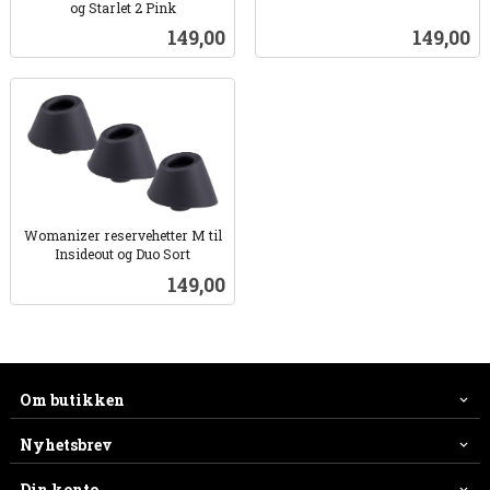
og Starlet 2 Pink
inkl.
inkl.
mva.
Pris
Pris
149,00
149,00
mva.
Womanizer reservehetter M til
Insideout og Duo Sort
inkl.
Pris
149,00
mva.
Om butikken
Nyhetsbrev
Din konto