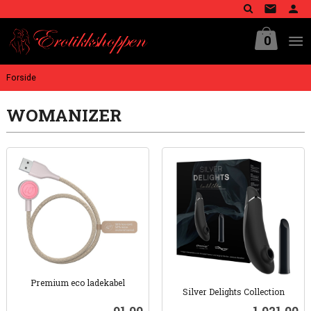
Gå
til
innholdet
0
Forside
WOMANIZER
Premium eco ladekabel
Silver Delights Collection
inkl.
inkl.
mva.
Pris
Pris