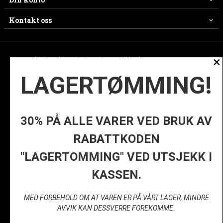
Kontakt oss
×
Frakt
Kjøpsbetingelser
Sikkerhet og personvern
LAGERTØMMING!
Nyhetsbrev
Ofte stilte spørsmål
© ES
30% PÅ ALLE VARER VED BRUK AV
RABATTKODEN
Vår nettbutikk bruker cookies slik at
"LAGERTOMMING" VED UTSJEKK I
du får en bedre kjøpsopplevelse og
vi kan yte deg bedre service. Vi
KASSEN.
bruker cookies hovedsaklig til å
lagre innloggingsdetaljer og huske
hva du har puttet i handlekurven din.
MED FORBEHOLD OM AT VAREN ER PÅ VÅRT LAGER, MINDRE
Fortsett å bruke siden som normalt
AVVIK KAN DESSVERRE FOREKOMME.
om du godtar dette.
Les mer