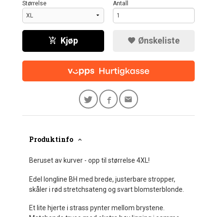
Størrelse
Antall
Kjøp
Ønskeliste
Produktinfo
Beruset av kurver - opp til størrelse 4XL!
Edel longline BH med brede, justerbare stropper,
skåler i rød stretchsateng og svart blomsterblonde.
Et lite hjerte i strass pynter mellom brystene.