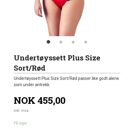
Undertøyssett Plus Size
Sort/Rød
Undertøyssett Plus Size Sort/Rød passer like godt alene
som under antrekk.
Pris
NOK
455,00
inkl. mva.
På lager