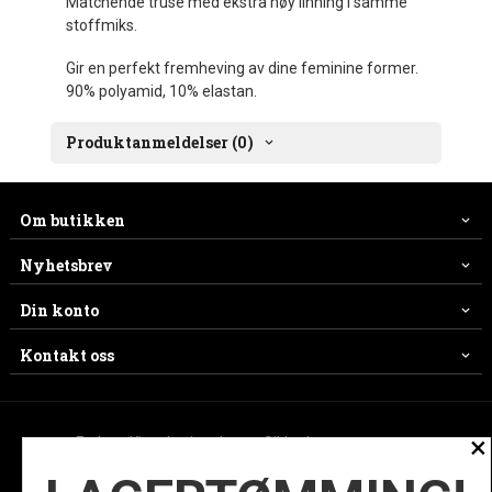
Matchende truse med ekstra høy linning i samme
stoffmiks.
Gir en perfekt fremheving av dine feminine former.
90% polyamid, 10% elastan.
Produktanmeldelser (0)
Om butikken
Nyhetsbrev
Din konto
Kontakt oss
×
Frakt
Kjøpsbetingelser
Sikkerhet og personvern
Nyhetsbrev
Ofte stilte spørsmål