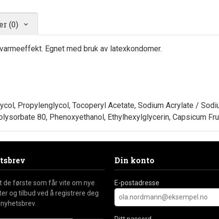
r (0)
armeeffekt. Egnet med bruk av latexkondomer.
lycol, Propylenglycol, Tocoperyl Acetate, Sodium Acrylate / Sod
olysorbate 80, Phenoxyethanol, Ethylhexylglycerin, Capsicum Fr
tsbrev
Din konto
nt de første som får vite om nye
E-postadresse
er og tilbud ved å registrere deg
 nyhetsbrev.
Ditt passord