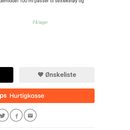
demiddel 100 ml passer til sexleketøy og
På lager
Ønskeliste