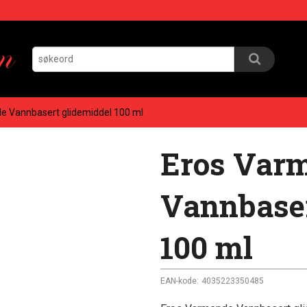
e Vannbasert glidemiddel 100 ml
Eros Var
Vannbaser
100 ml
EAN-kode:
4035223350485