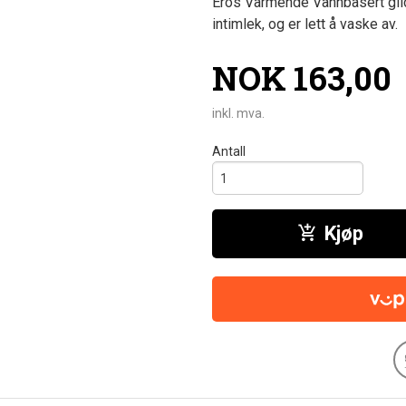
Eros Varmende Vannbasert gli
intimlek, og er lett å vaske av.
Pris
NOK
163,00
inkl. mva.
Antall
Kjøp