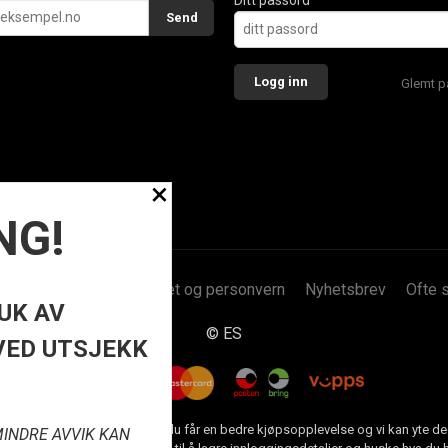
Glemt p
×
NG!
psbetingelser
Sikkerhet og personvern
Nyhetsbrev
Ofte 
UK AV
© ES
VED UTSJEKK
tbutikk bruker cookies slik at du får en bedre kjøpsopplevelse og vi kan yte d
MINDRE AVVIK KAN