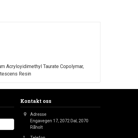
ium Acryloyidimethyl Taurate Copolymar,
utescens Resin
Kontakt oss
Adresse
Engavegen 17, 2072 Dal
,
2070
Råholt
Telefon