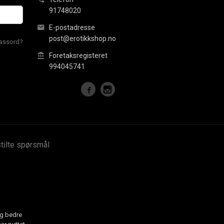
91748020
E-postadresse
post@erotikkshop.no
assord?
Foretaksregisteret
994045741
stilte spørsmål
eg bedre