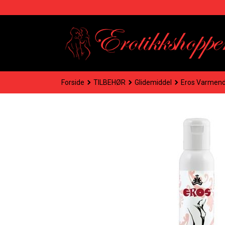
Gå
til
innholdet
Forside
TILBEHØR
Glidemiddel
Eros Varmend