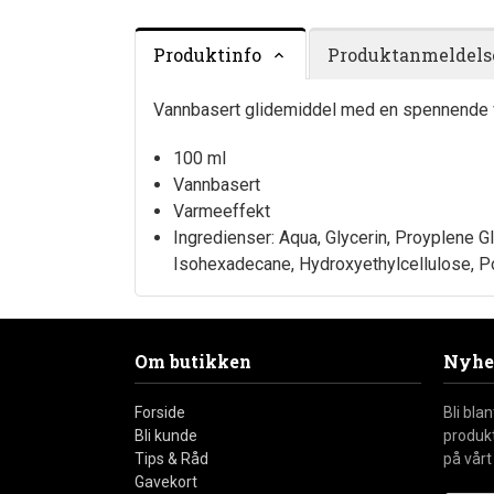
Produktinfo
Produktanmeldelse
Vannbasert glidemiddel med en spennende v
100 ml
Vannbasert
Varmeeffekt
Ingredienser: Aqua, Glycerin, Proyplene G
Isohexadecane, Hydroxyethylcellulose, P
Om butikken
Nyhe
Forside
Bli bla
Bli kunde
produkt
Tips & Råd
på vårt
Gavekort