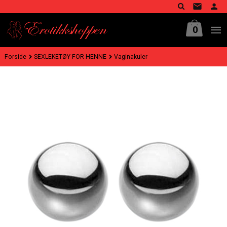
Gå
til
innholdet
0
Forside
SEXLEKETØY FOR HENNE
Vaginakuler