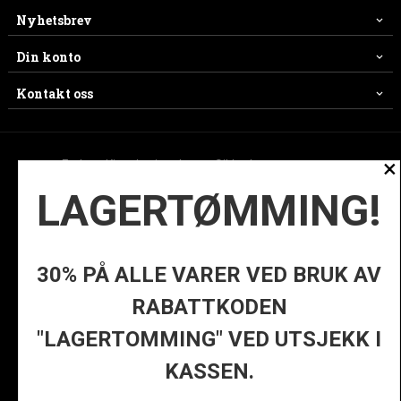
Nyhetsbrev
Din konto
Kontakt oss
×
Frakt
Kjøpsbetingelser
Sikkerhet og personvern
LAGERTØMMING!
Nyhetsbrev
Ofte stilte spørsmål
© ES
30% PÅ ALLE VARER VED BRUK AV
RABATTKODEN
Vår nettbutikk bruker cookies slik at
"LAGERTOMMING" VED UTSJEKK I
du får en bedre kjøpsopplevelse og
vi kan yte deg bedre service. Vi
KASSEN.
bruker cookies hovedsaklig til å
lagre innloggingsdetaljer og huske