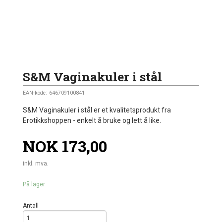
S&M Vaginakuler i stål
EAN-kode:
646709100841
S&M Vaginakuler i stål er et kvalitetsprodukt fra
Erotikkshoppen - enkelt å bruke og lett å like.
Pris
NOK
173,00
inkl. mva.
På lager
Antall