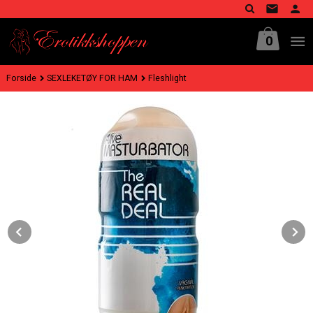
Gå
til
innholdet
0
Forside
SEXLEKETØY FOR HAM
Fleshlight
Prev
N