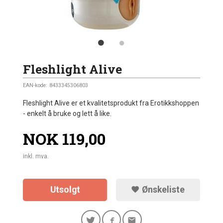
Fleshlight Alive
EAN-kode:
8433345306803
Fleshlight Alive er et kvalitetsprodukt fra Erotikkshoppen
- enkelt å bruke og lett å like.
Pris
NOK
119,00
inkl. mva.
Utsolgt
Ønskeliste