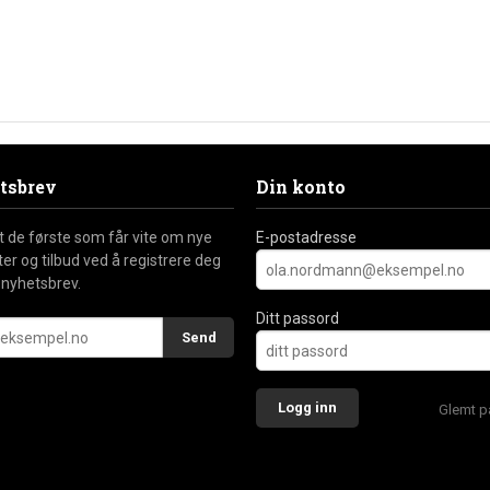
tsbrev
Din konto
nt de første som får vite om nye
E-postadresse
er og tilbud ved å registrere deg
 nyhetsbrev.
Ditt passord
Glemt p