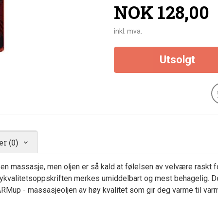
Pris
NOK
128,00
inkl. mva.
Utsolgt
r (0)
l en massasje, men oljen er så kald at følelsen av velvære raskt
kvalitetsoppskriften merkes umiddelbart og mest behagelig. De 
 WARMup - massasjeoljen av høy kvalitet som gir deg varme til v