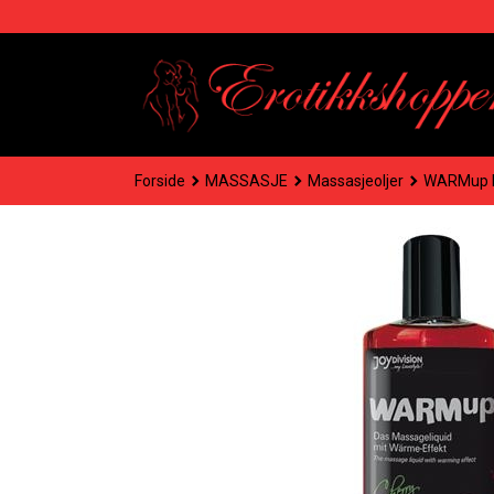
Gå
til
innholdet
Forside
MASSASJE
Massasjeoljer
WARMup K