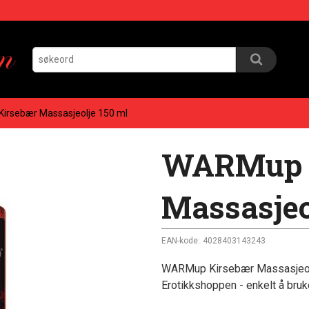
irsebær Massasjeolje 150 ml
WARMup 
Massasjeo
EAN-kode:
4028403143243
WARMup Kirsebær Massasjeolje
Erotikkshoppen - enkelt å bruke 