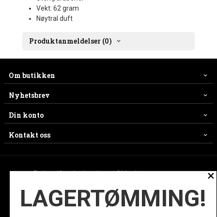
Vekt: 62 gram
Nøytral duft
Produktanmeldelser (0)
Om butikken
Nyhetsbrev
Din konto
Kontakt oss
×
Frakt
Kjøpsbetingelser
Sikkerhet og personvern
LAGERTØMMING!
Nyhetsbrev
Ofte stilte spørsmål
© ES