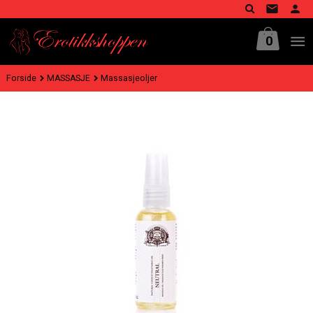
Gå
til
innholdet
0
Forside
MASSASJE
Massasjeoljer