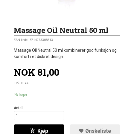
Massage Oil Neutral 50 ml
EAN-kode:
8714273308313
Massage Oil Neutral 50 ml kombinerer god funksjon og
komfort i et diskret design.
Pris
NOK
81,00
inkl. mva.
På lager
Antall
Kjøp
Ønskeliste