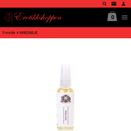
Gå
til
innholdet
0
Forside
MASSASJE