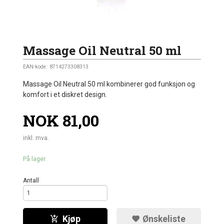
Massage Oil Neutral 50 ml
EAN-kode:
8714273308313
Massage Oil Neutral 50 ml kombinerer god funksjon og
komfort i et diskret design.
Pris
NOK
81,00
inkl. mva.
På lager
Antall
Kjøp
Ønskeliste