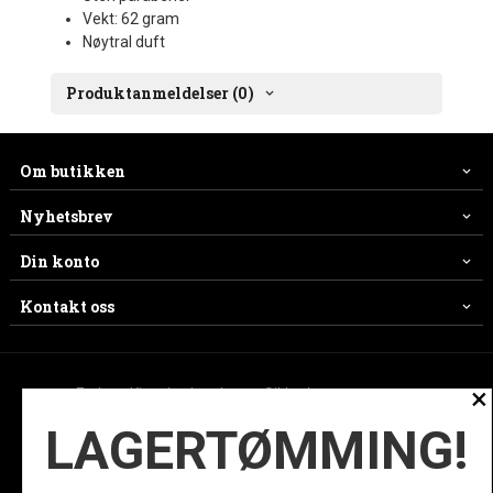
Vekt: 62 gram
Nøytral duft
Produktanmeldelser (0)
Om butikken
Nyhetsbrev
Din konto
Kontakt oss
×
Frakt
Kjøpsbetingelser
Sikkerhet og personvern
LAGERTØMMING!
Nyhetsbrev
Ofte stilte spørsmål
© ES